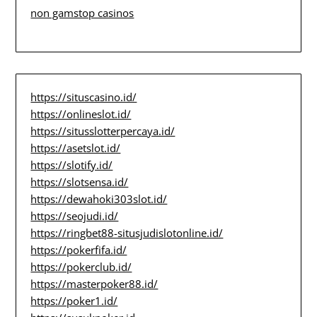
non gamstop casinos
https://situscasino.id/
https://onlineslot.id/
https://situsslotterpercaya.id/
https://asetslot.id/
https://slotify.id/
https://slotsensa.id/
https://dewahoki303slot.id/
https://seojudi.id/
https://ringbet88-situsjudislotonline.id/
https://pokerfifa.id/
https://pokerclub.id/
https://masterpoker88.id/
https://poker1.id/