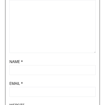
NAME
*
EMAIL
*