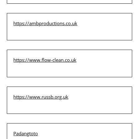
https://ambproductions.co.uk
https://www.flow-clean.co.uk
https://www.russb.org.uk
Padangtoto