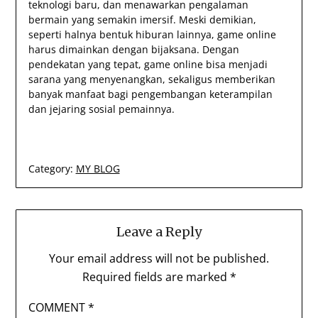
teknologi baru, dan menawarkan pengalaman
bermain yang semakin imersif. Meski demikian,
seperti halnya bentuk hiburan lainnya, game online
harus dimainkan dengan bijaksana. Dengan
pendekatan yang tepat, game online bisa menjadi
sarana yang menyenangkan, sekaligus memberikan
banyak manfaat bagi pengembangan keterampilan
dan jejaring sosial pemainnya.
Category:
MY BLOG
Leave a Reply
Your email address will not be published.
Required fields are marked
*
COMMENT
*