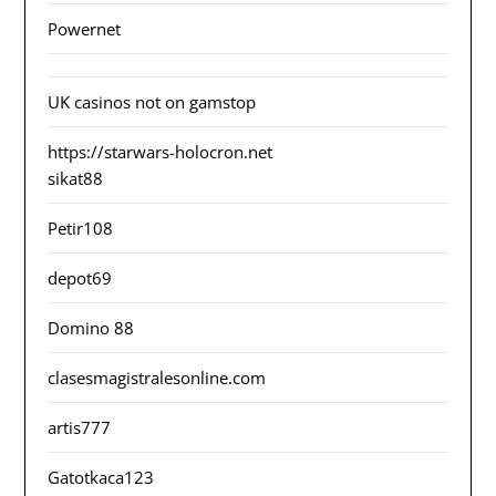
Powernet
UK casinos not on gamstop
https://starwars-holocron.net
sikat88
Petir108
depot69
Domino 88
clasesmagistralesonline.com
artis777
Gatotkaca123