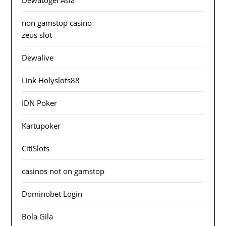
non gamstop casino
zeus slot
Dewalive
Link Holyslots88
IDN Poker
Kartupoker
CitiSlots
casinos not on gamstop
Dominobet Login
Bola Gila