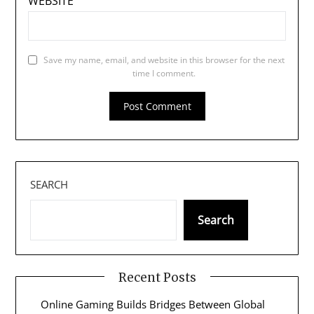
WEBSITE
Save my name, email, and website in this browser for the next
time I comment.
SEARCH
Search
Recent Posts
Online Gaming Builds Bridges Between Global