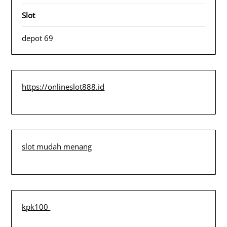
Slot
depot 69
https://onlineslot888.id
slot mudah menang
kpk100